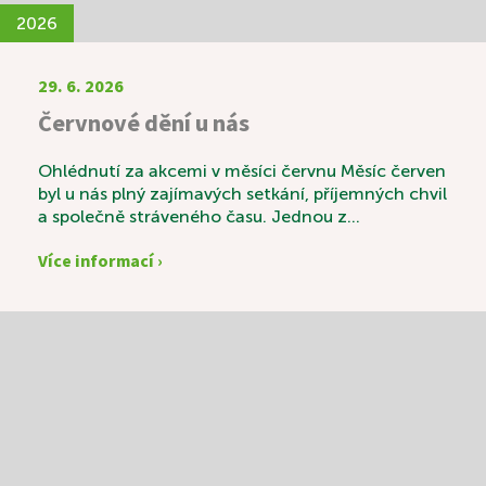
2026
29. 6. 2026
Červnové dění u nás
Ohlédnutí za akcemi v měsíci červnu Měsíc červen
byl u nás plný zajímavých setkání, příjemných chvil
a společně stráveného času. Jednou z
výjimečných akcí byla svatební výstava s názvem
Více informací ›
„Láska v čase“, která sklidila velký úspěch.
Návštěvníci si mohli prohlédnout krásné svatební
fotografie zaměstnanců a zavzpomínat na časy
minulé. K příjemné atmosféře nechyběly ani
tradiční svatební koláčky a sklenka vína. Vedle
pravidelných aktivit, mezi které patří například
oblíbená Beseda u knihy, si naši uživatelé velmi
pochvalovali také duchovní posezení s kaplanem
Mgr. Kvaltinem. Během společného setkání si
mohli povídat nejen o víře, ale také o životních