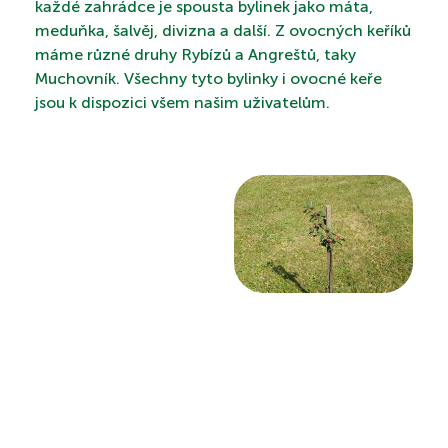
každé zahrádce je spousta bylinek jako máta,
meduňka, šalvěj, divizna a další. Z ovocných keříků
máme různé druhy Rybízů a Angreštů, taky
Muchovník. Všechny tyto bylinky i ovocné keře
PROHLÍDKA
jsou k dispozici všem našim uživatelům.
VYHLEDÁVÁNÍ