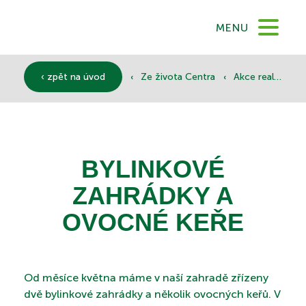
DOMŮ
MENU
O NÁS
‹
‹
‹ zpět na úvod
Ze života Centra
Akce realizované
SLUŽBY
BYLINKOVÉ
DOKUMENTY
ZAHRÁDKY A
OVOCNÉ KEŘE
SPONZOŘI
Od měsíce května máme v naší zahradě zřízeny
dvě bylinkové zahrádky a několik ovocných keřů. V
KONTAKTY