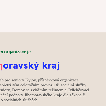
aktivity. Tentokrát jsme vítěze odměnili nejen za
znalosti, ale i za smysl pro humor – místo kulatých
medailí totiž dostali medaile hranaté. Společně
jsme si také osladili život při posezení v cukrárně a
oslavili narozeniny několika jubilantů, kteří své
významné dny strávili i v kruhu svých rodin. Radost
nám přinesla návštěva pejsků a díky krásnému
jarnímu počasí jsme mohli trávit čas také na naší
zahradě. Květen nám tak přinesl mnoho důvodů k
m organizace je
úsměvu, setkávání a příjemně stráveným chvílím.
eb pro seniory Kyjov, příspěvková organizace
epřetržitém celoročním provozu tři sociální služby
niory, Domov se zvláštním režimem a Odlehčovací
anční podpory Jihomoravského kraje dle zákona č.
o sociálních službách.