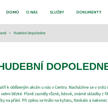
DOMŮ
O NÁS
SLUŽBY
DOKUMENTY
ované
Hudební dopoledne
‹
HUDEBNÍ DOPOLEDN
tří k oblíbeným akcím u nás v Centru. Nacházíme se v srdc
 velmi blízké. Písně zazněly různé, lidové, známé skladby z 
čky na přání. Při zpěvu se hrálo na kytaru, tleskalo a nakone