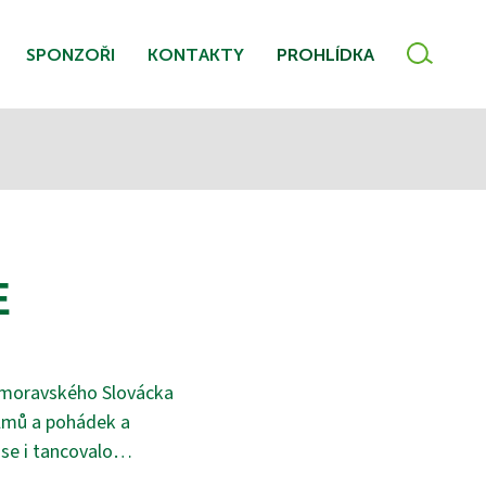
VYHLE
SPONZOŘI
KONTAKTY
PROHLÍDKA
E
i moravského Slovácka
filmů a pohádek a
c se i tancovalo…