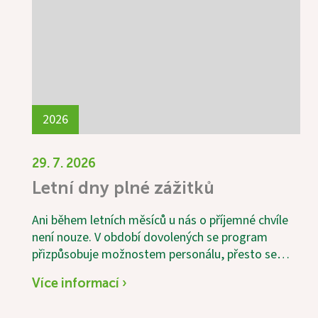
2026
29. 7. 2026
Letní dny plné zážitků
Ani během letních měsíců u nás o příjemné chvíle
není nouze. V období dovolených se program
přizpůsobuje možnostem personálu, přesto se
snažíme našim uživatelům nabídnout pestré a
Více informací ›
zajímavé aktivity. Velkým zážitkem byla společná
výroba domácí višňovky, do které se s chutí