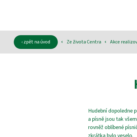
‹ zpět na úvod
Ze života Centra
Akce realiz
‹
‹
Hudební dopoledne pa
a písně jsou tak všem
rovněž oblíbené písni
zkrátka bylo veselo.