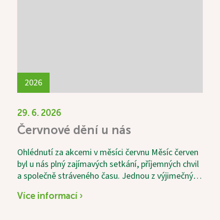
2026
29. 6. 2026
Červnové dění u nás
Ohlédnutí za akcemi v měsíci červnu Měsíc červen
byl u nás plný zajímavých setkání, příjemných chvil
a společně stráveného času. Jednou z výjimečných
akcí byla svatební výstava s názvem „Láska v
Více informací ›
čase“, která sklidila velký úspěch. Návštěvníci si
mohli prohlédnout krásné svatební fotografie