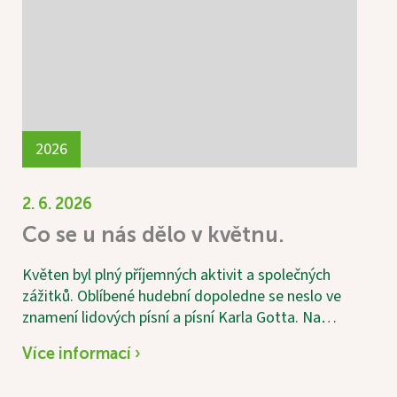
2026
2. 6. 2026
Co se u nás dělo v květnu.
Květen byl plný příjemných aktivit a společných
zážitků. Oblíbené hudební dopoledne se neslo ve
znamení lidových písní a písní Karla Gotta. Na
jednu z písní si s chutí zatancovala i naše 101letá
Více informací ›
uživatelka. Jako každý měsíc proběhl také
vědomostní kvíz, který patří mezi nejoblíbenější