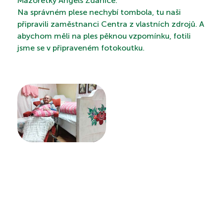
Mažoretky Angels Ždánice.
Na správném plese nechybí tombola, tu naši
připravili zaměstnanci Centra z vlastních zdrojů. A
PROHLÍDKA
abychom měli na ples pěknou vzpomínku, fotili
jsme se v připraveném fotokoutku.
VYHLEDÁVÁNÍ