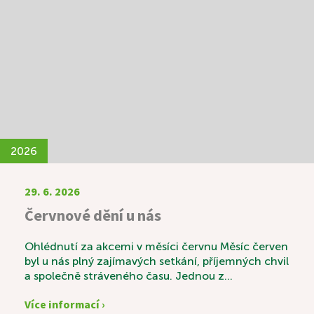
pohyb, ale také dobrou náladu a společenské
setkávání.
2026
29. 6. 2026
Červnové dění u nás
Ohlédnutí za akcemi v měsíci červnu Měsíc červen
byl u nás plný zajímavých setkání, příjemných chvil
a společně stráveného času. Jednou z
výjimečných akcí byla svatební výstava s názvem
Více informací ›
„Láska v čase“, která sklidila velký úspěch.