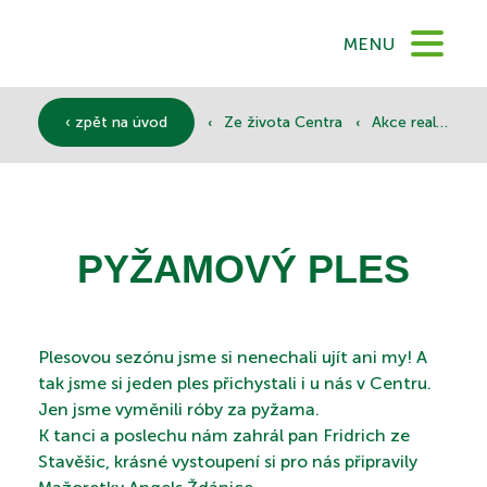
DOMŮ
MENU
O NÁS
‹
‹
‹ zpět na úvod
Ze života Centra
Akce realizované
SLUŽBY
PYŽAMOVÝ PLES
DOKUMENTY
Plesovou sezónu jsme si nenechali ujít ani my! A
SPONZOŘI
tak jsme si jeden ples přichystali i u nás v Centru.
Jen jsme vyměnili róby za pyžama.
K tanci a poslechu nám zahrál pan Fridrich ze
Stavěšic, krásné vystoupení si pro nás připravily
KONTAKTY