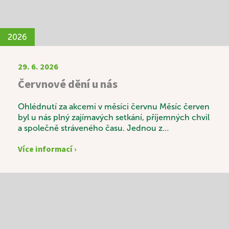
2026
29. 6. 2026
Červnové dění u nás
Ohlédnutí za akcemi v měsíci červnu Měsíc červen
byl u nás plný zajímavých setkání, příjemných chvil
a společně stráveného času. Jednou z
výjimečných akcí byla svatební výstava s názvem
Více informací ›
„Láska v čase“, která sklidila velký úspěch.
Návštěvníci si mohli prohlédnout krásné svatební
fotografie zaměstnanců a zavzpomínat na časy
minulé. K příjemné atmosféře nechyběly ani
tradiční svatební koláčky a sklenka vína. Vedle
pravidelných aktivit, mezi které patří například
oblíbená Beseda u knihy, si naši uživatelé velmi
pochvalovali také duchovní posezení s kaplanem