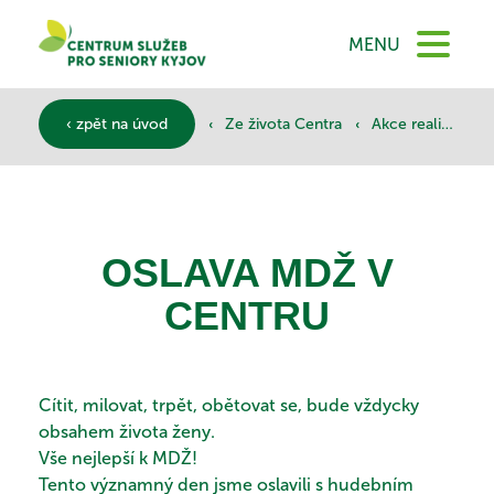
DOMŮ
MENU
O NÁS
‹
‹
‹ zpět na úvod
Ze života Centra
Akce realizované
SLUŽBY
OSLAVA MDŽ V
DOKUMENTY
CENTRU
SPONZOŘI
Cítit, milovat, trpět, obětovat se, bude vždycky
obsahem života ženy.
Vše nejlepší k MDŽ!
Tento významný den jsme oslavili s hudebním
KONTAKTY