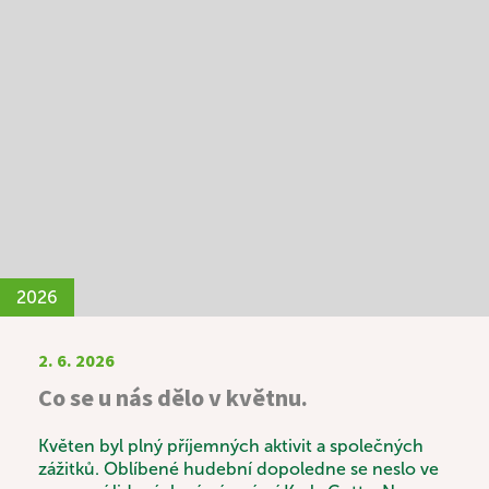
Mgr. Kvaltinem. Během společného setkání si
mohli povídat nejen o víře, ale také o životních
zkušenostech, hodnotách a tématech, která jsou
jim blízká. Konec měsíce patřil oblíbenému
Letnímu odpoledni. Tentokrát k nám zavítali skauti
a seniorky z Domanína, kteří pro naše uživatele
připravili výborné kynuté lívance. Celé odpoledne
se neslo v duchu radosti, povídání a společně
strávených chvil a díky p. Vávrovi i hudby. Setkání
bylo krásným příkladem mezigeneračního
propojení, které obohatilo všechny zúčastněné.
2026
2. 6. 2026
Co se u nás dělo v květnu.
Květen byl plný příjemných aktivit a společných
zážitků. Oblíbené hudební dopoledne se neslo ve