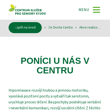
DOMŮ
MENU
O NÁS
‹ zpět na úvod
Ze života Centra
Akce realizované
‹
‹
‹
SLUŽBY
PONÍCI U NÁS V
DOKUMENTY
CENTRU
SPONZOŘI
Hiporelaxace rozvíjí hrubou a jemnou motoriku,
vyvolává pozitivní pocity a vytváří tak serotonin,
urychluje proces léčení. Bezpochyby podněcuje verbální
KONTAKTY
i neverbální komunikaci, rozvíjí sociální cítění. Z těchto