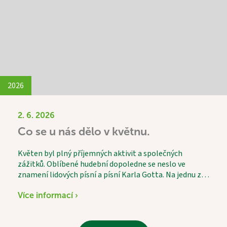
lívance. Celé odpoledne se neslo v duchu radosti,
povídání a společně strávených chvil a díky p. Vávrovi i
hudby. Setkání bylo krásným příkladem
mezigeneračního propojení, které obohatilo všechny
zúčastněné.
2026
2. 6. 2026
Co se u nás dělo v květnu.
Květen byl plný příjemných aktivit a společných
zážitků. Oblíbené hudební dopoledne se neslo ve
znamení lidových písní a písní Karla Gotta. Na jednu z
písní si s chutí zatancovala i naše 101letá uživatelka.
Jako každý měsíc proběhl také vědomostní kvíz, který
Více informací ›
patří mezi nejoblíbenější aktivity. Tentokrát jsme
vítěze odměnili nejen za znalosti, ale i za smysl pro