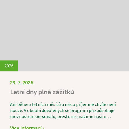
2026
29. 7. 2026
Letní dny plné zážitků
Ani během letních měsíců u nás o příjemné chvíle není
nouze. V období dovolených se program přizpůsobuje
možnostem personálu, přesto se snažíme našim
uživatelům nabídnout pestré a zajímavé aktivity.
Velkým zážitkem byla společná výroba domácí
Více informací ›