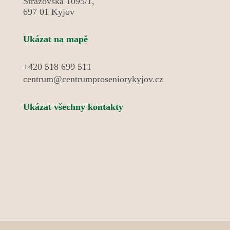
setkávání.
Strážovská 1095/1,
697 01 Kyjov
Ukázat na mapě
+420 518 699 511
centrum@centrumproseniorykyjov.cz
Ukázat všechny kontakty