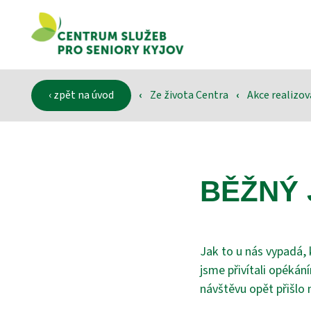
‹ zpět na úvod
‹
Ze života Centra
‹
Akce realizo
BĚŽNÝ 
Jak to u nás vypadá,
jsme přivítali opékán
návštěvu opět přišlo 