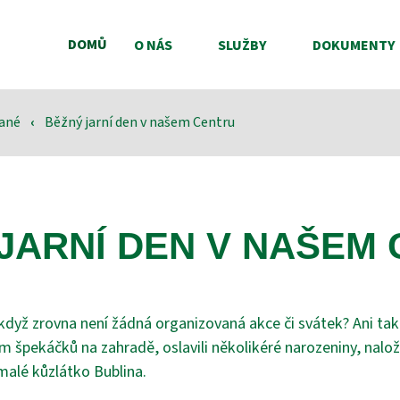
DOMŮ
O NÁS
SLUŽBY
DOKUMENTY
vané
‹
Běžný jarní den v našem Centru
JARNÍ DEN V NAŠEM
 když zrovna není žádná organizovaná akce či svátek? Ani ta
ím špekáčků na zahradě, oslavili několikéré narozeniny, naloži
malé kůzlátko Bublina.