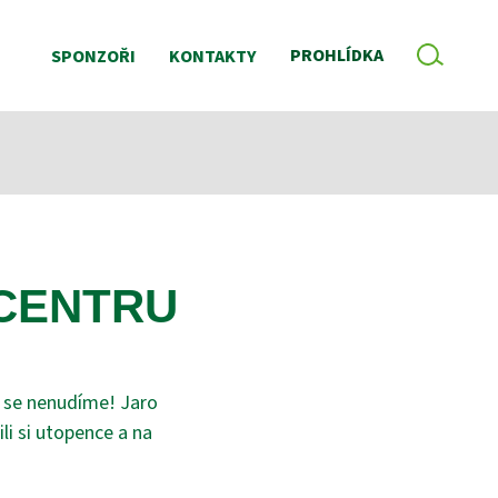
VYHLE
PROHLÍDKA
SPONZOŘI
KONTAKTY
 CENTRU
k se nenudíme! Jaro
li si utopence a na