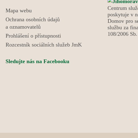
odpoledni. Tentokrát k nám zavítali skauti a
seniorky z Domanína, kteří pro naše uživatele
Centrum služ
Mapa webu
poskytuje v n
připravili výborné kynuté lívance. Celé odpoledne
Ochrana osobních údajů
Domov pro se
se neslo v duchu radosti, povídání a společně
a oznamovatelů
službu za fin
strávených chvil a díky p. Vávrovi i hudby. Setkání
108/2006 Sb. 
Prohlášení o přístupnosti
bylo krásným příkladem mezigeneračního
Rozcestník sociálních služeb JmK
propojení, které obohatilo všechny zúčastněné.
Sledujte nás na Facebooku