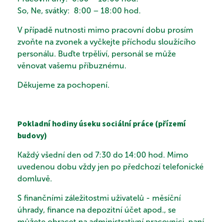
KONTAKTY
So, Ne, svátky: 8:00 – 18:00 hod.
V případě nutnosti mimo pracovní dobu prosím
zvoňte na zvonek a vyčkejte příchodu sloužícího
PROHLÍDKA
personálu. Buďte trpěliví, personál se může
věnovat vašemu příbuznému.
Děkujeme za pochopení.
VYHLEDÁVÁNÍ
Pokladní hodiny úseku sociální práce (přízemí
budovy)
Každý všední den od 7:30 do 14:00 hod. Mimo
uvedenou dobu vždy jen po předchozí telefonické
domluvě.
S finančními záležitostmi uživatelů - měsíční
úhrady, finance na depozitní účet apod., se
můžete obracet na administrativní pracovnici, paní