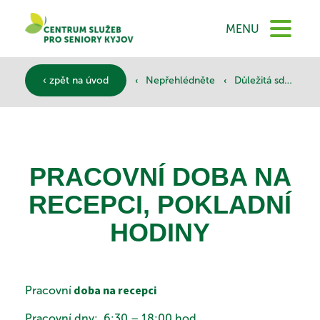
DOMŮ
MENU
O NÁS
‹
‹
‹
‹ zpět na úvod
Nepřehlédněte
Důležitá sdělení
SLUŽBY
PRACOVNÍ DOBA NA
DOKUMENTY
RECEPCI, POKLADNÍ
HODINY
SPONZOŘI
doba na recepci
Pracovní
Pracovní dny: 6:30 – 18:00 hod.