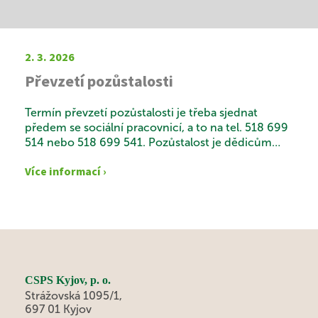
2. 3. 2026
Převzetí pozůstalosti
Termín převzetí pozůstalosti je třeba sjednat
předem se sociální pracovnicí, a to na tel. 518 699
514 nebo 518 699 541. Pozůstalost je dědicům
vydána na základě předloženého usnesení, které
Více informací ›
nabylo právní moci, a občanského průkazu.
CSPS Kyjov, p. o.
Strážovská 1095/1,
697 01 Kyjov