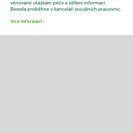
věnované otázkám péče a sdílení informací.
Beseda proběhne v kanceláři sociálních pracovnic.
Více informací ›