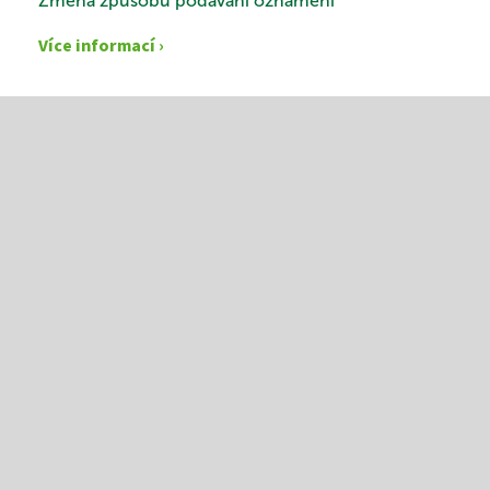
Změna způsobu podávání oznámení
Více informací ›