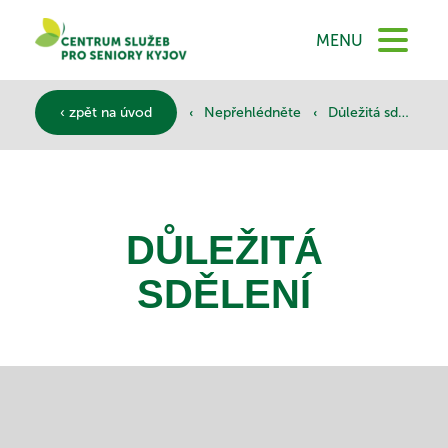
DOMŮ
MENU
O NÁS
‹
‹
‹ zpět na úvod
Nepřehlédněte
Důležitá sdělení
SLUŽBY
DŮLEŽITÁ
DOKUMENTY
SDĚLENÍ
SPONZOŘI
KONTAKTY